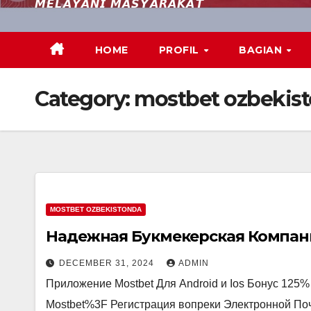
𝙈𝙀𝙇𝘼𝙔𝘼𝙉𝙄 𝙈𝘼𝙎𝙔𝘼𝙍𝘼𝙆𝘼𝙏
HOME
PROFIL
BAGIAN
Category:
mostbet ozbekis
MOSTBET OZBEKISTONDA
Надежная Букмекерская Компан
DECEMBER 31, 2024
ADMIN
Приложение Mostbet Для Android и Ios Бонус 125%
Mostbet%3F Регистрация вопреки Электронной По