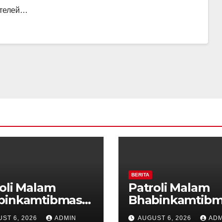
ателей…
BERITA
oli Malam
Patroli Malam
binkamtibmas
Bhabinkamtibm
Tiga Pilar
dan Tiga Pilar
ST 6, 2026
ADMIN
AUGUST 6, 2026
ADM