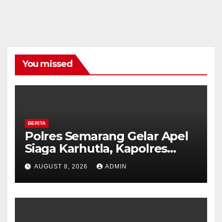
You missed
BERITA
Polres Semarang Gelar Apel
Siaga Karhutla, Kapolres
Tekankan Sinergi dan
AUGUST 8, 2026
ADMIN
Kesiapsiagaan Hadapi Musim
Kemarau.