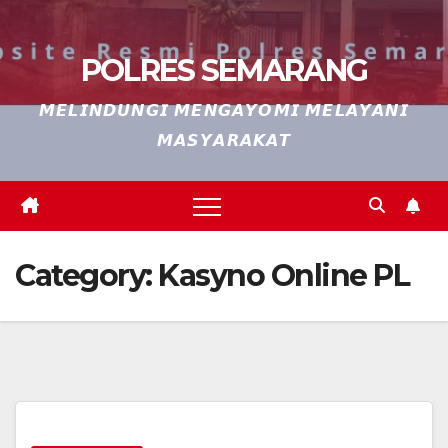
POLRES SEMARANG
𝙈𝙀𝙇𝙄𝙉𝘿𝙐𝙉𝙂𝙄 𝙈𝙀𝙉𝙂𝘼𝙔𝙊𝙈𝙄 𝙈𝙀𝙇𝘼𝙔𝘼𝙉𝙄
𝙈𝘼𝙎𝙔𝘼𝙍𝘼𝙆𝘼𝙏
Category:
Kasyno Online PL