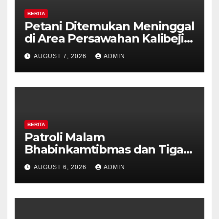
BERITA
Petani Ditemukan Meninggal
di Area Persawahan Kalibeji,
Polisi Pastikan Tidak Ada
AUGUST 7, 2026
ADMIN
Tanda Kekerasan
BERITA
Patroli Malam
Bhabinkamtibmas dan Tiga
Pilar Kelurahan Ungaran
AUGUST 6, 2026
ADMIN
Perkuat Kamtibmas, Warga
Diajak Aktifkan Ronda