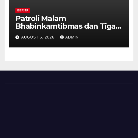
BERITA
Patroli Malam
Bhabinkamtibmas dan Tiga
Pilar Kelurahan Ungaran
AUGUST 6, 2026
ADMIN
Perkuat Kamtibmas, Warga
Diajak Aktifkan Ronda