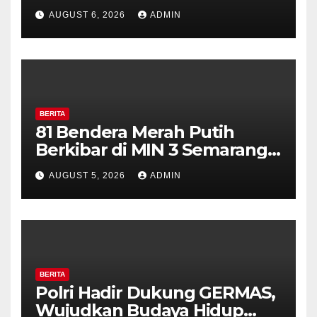
Pilar Kelurahan Ungaran
AUGUST 6, 2026
ADMIN
Perkuat Kamtibmas, Warga
Diajak Aktifkan Ronda
BERITA
81 Bendera Merah Putih
Berkibar di MIN 3 Semarang,
Bhabinkamtibmas Desa
AUGUST 5, 2026
ADMIN
Timpik Hadiri Peringatan
HUT ke-81 Kemerdekaan RI
BERITA
Polri Hadir Dukung GERMAS,
Wujudkan Budaya Hidup