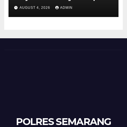
Sehat di Kecamatan Pabelan
AUGUST 4, 2026
ADMIN
POLRES SEMARANG