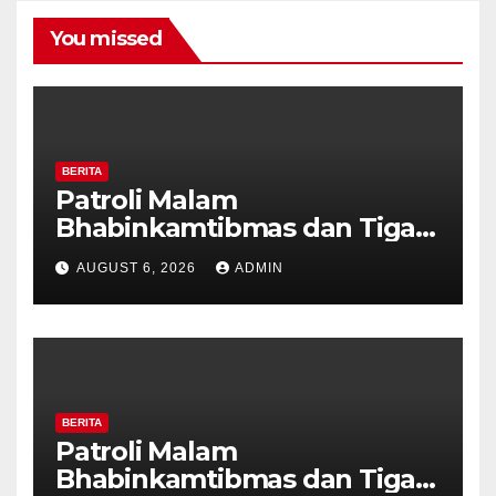
You missed
BERITA
Patroli Malam
Bhabinkamtibmas dan Tiga
Pilar Kelurahan Ungaran
AUGUST 6, 2026
ADMIN
Perkuat Kamtibmas, Warga
Diajak Aktifkan Ronda
BERITA
Patroli Malam
Bhabinkamtibmas dan Tiga