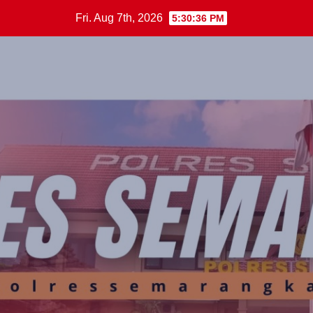
Skip
Fri. Aug 7th, 2026
5:30:36 PM
to
content