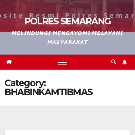
POLRES SEMARANG
𝙈𝙀𝙇𝙄𝙉𝘿𝙐𝙉𝙂𝙄 𝙈𝙀𝙉𝙂𝘼𝙔𝙊𝙈𝙄 𝙈𝙀𝙇𝘼𝙔𝘼𝙉𝙄
𝙈𝘼𝙎𝙔𝘼𝙍𝘼𝙆𝘼𝙏
Category:
BHABINKAMTIBMAS