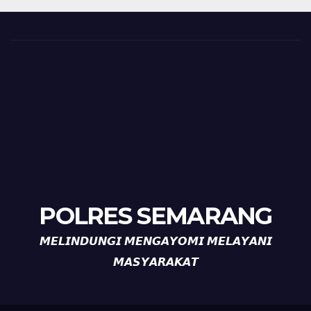
POLRES SEMARANG
𝙈𝙀𝙇𝙄𝙉𝘿𝙐𝙉𝙂𝙄 𝙈𝙀𝙉𝙂𝘼𝙔𝙊𝙈𝙄 𝙈𝙀𝙇𝘼𝙔𝘼𝙉𝙄
𝙈𝘼𝙎𝙔𝘼𝙍𝘼𝙆𝘼𝙏