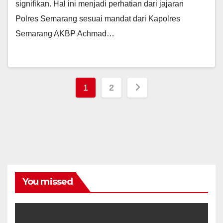
signifikan. Hal ini menjadi perhatian dari jajaran
Polres Semarang sesuai mandat dari Kapolres
Semarang AKBP Achmad…
Posts
1
2
navigation
You missed