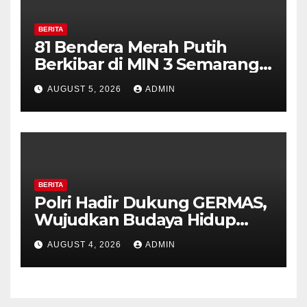
BERITA
81 Bendera Merah Putih
Berkibar di MIN 3 Semarang,
Bhabinkamtibmas Desa
AUGUST 5, 2026
ADMIN
Timpik Hadiri Peringatan
HUT ke-81 Kemerdekaan RI
BERITA
Polri Hadir Dukung GERMAS,
Wujudkan Budaya Hidup
Sehat di Kecamatan Pabelan
AUGUST 4, 2026
ADMIN