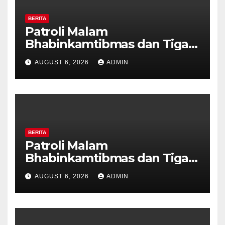
BERITA
Patroli Malam
Bhabinkamtibmas dan Tiga
Pilar Kelurahan Ungaran
AUGUST 6, 2026
ADMIN
Perkuat Kamtibmas, Warga
Diajak Aktifkan Ronda
BERITA
Patroli Malam
Bhabinkamtibmas dan Tiga
Pilar Kelurahan Ungaran
AUGUST 6, 2026
ADMIN
Perkuat Kamtibmas, Warga
Diajak Aktifkan Ronda