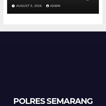
Bhabinkamtibmas Desa
AUGUST 5, 2026
ADMIN
Timpik Hadiri Peringatan
HUT ke-81 Kemerdekaan RI
POLRES SEMARANG