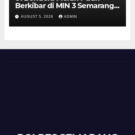
Berkibar di MIN 3 Semarang,
Bhabinkamtibmas Desa
AUGUST 5, 2026
ADMIN
Timpik Hadiri Peringatan
HUT ke-81 Kemerdekaan RI