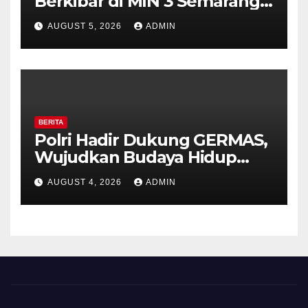
Berkibar di MIN 3 Semarang,
Bhabinkamtibmas Desa
AUGUST 5, 2026
ADMIN
Timpik Hadiri Peringatan
HUT ke-81 Kemerdekaan RI
BERITA
Polri Hadir Dukung GERMAS,
Wujudkan Budaya Hidup
Sehat di Kecamatan Pabelan
AUGUST 4, 2026
ADMIN