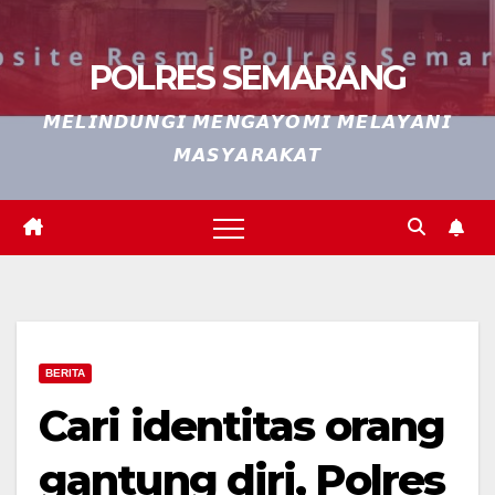
POLRES SEMARANG
𝙈𝙀𝙇𝙄𝙉𝘿𝙐𝙉𝙂𝙄 𝙈𝙀𝙉𝙂𝘼𝙔𝙊𝙈𝙄 𝙈𝙀𝙇𝘼𝙔𝘼𝙉𝙄
𝙈𝘼𝙎𝙔𝘼𝙍𝘼𝙆𝘼𝙏
BERITA
Cari identitas orang
gantung diri, Polres