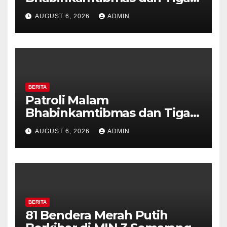
Pilar Kelurahan Ungaran
AUGUST 6, 2026
ADMIN
Perkuat Kamtibmas, Warga
Diajak Aktifkan Ronda
BERITA
Patroli Malam
Bhabinkamtibmas dan Tiga
Pilar Kelurahan Ungaran
AUGUST 6, 2026
ADMIN
Perkuat Kamtibmas, Warga
Diajak Aktifkan Ronda
BERITA
81 Bendera Merah Putih