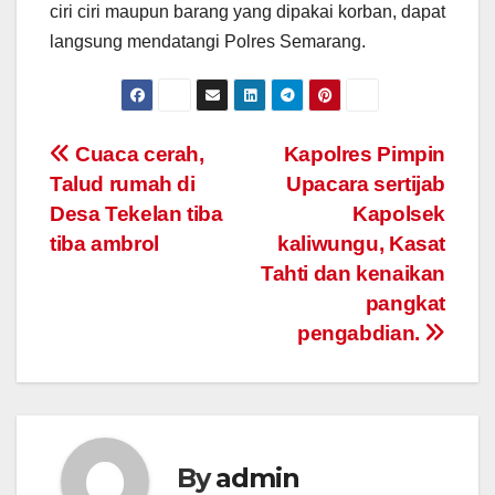
ciri ciri maupun barang yang dipakai korban, dapat
langsung mendatangi Polres Semarang.
Post
Cuaca cerah,
Kapolres Pimpin
Talud rumah di
Upacara sertijab
navigation
Desa Tekelan tiba
Kapolsek
tiba ambrol
kaliwungu, Kasat
Tahti dan kenaikan
pangkat
pengabdian.
By
admin