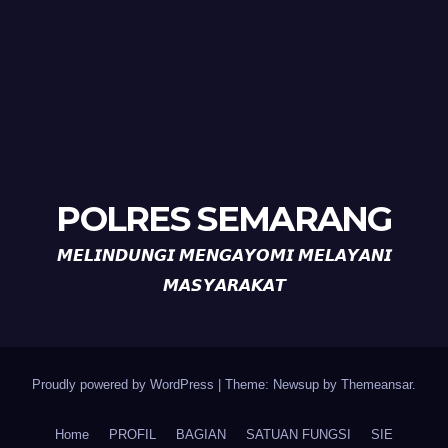
POLRES SEMARANG
𝙈𝙀𝙇𝙄𝙉𝘿𝙐𝙉𝙂𝙄 𝙈𝙀𝙉𝙂𝘼𝙔𝙊𝙈𝙄 𝙈𝙀𝙇𝘼𝙔𝘼𝙉𝙄
𝙈𝘼𝙎𝙔𝘼𝙍𝘼𝙆𝘼𝙏
Proudly powered by WordPress
|
Theme: Newsup by
Themeansar
.
Home
PROFIL
BAGIAN
SATUAN FUNGSI
SIE