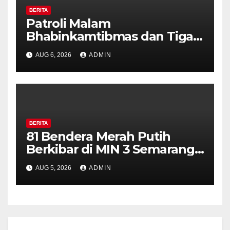
BERITA
Patroli Malam
Bhabinkamtibmas dan Tiga
Pilar Kelurahan Ungaran
AUG 6, 2026
ADMIN
Perkuat Kamtibmas, Warga
Diajak Aktifkan Ronda
BERITA
81 Bendera Merah Putih
Berkibar di MIN 3 Semarang,
Bhabinkamtibmas Desa
AUG 5, 2026
ADMIN
Timpik Hadiri Peringatan
HUT ke-81 Kemerdekaan RI