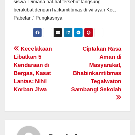
siswa. Dimana hal-hal tersebut langsung
berakibat dengan harkamtibmas di wilayah Kec.
Pabelan.” Pungkasnya.
Post
Kecelakaan
Ciptakan Rasa
Libatkan 5
Aman di
navigation
Kendaraan di
Masyarakat,
Bergas, Kasat
Bhabinkamtibmas
Lantas: Nihil
Tegalwaton
Korban Jiwa
Sambangi Sekolah