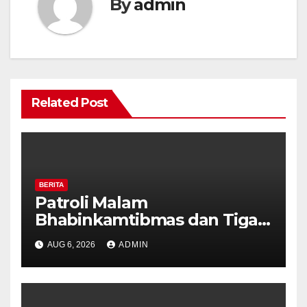
By
admin
Related Post
BERITA
Patroli Malam
Bhabinkamtibmas dan Tiga
Pilar Kelurahan Ungaran
AUG 6, 2026
ADMIN
Perkuat Kamtibmas, Warga
Diajak Aktifkan Ronda