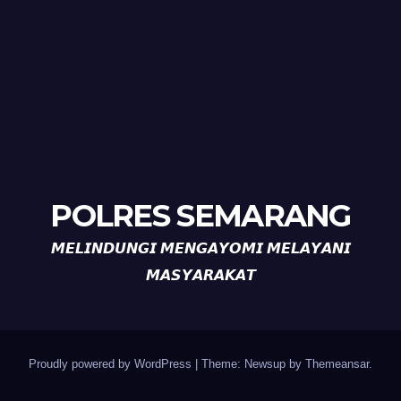
POLRES SEMARANG
𝙈𝙀𝙇𝙄𝙉𝘿𝙐𝙉𝙂𝙄 𝙈𝙀𝙉𝙂𝘼𝙔𝙊𝙈𝙄 𝙈𝙀𝙇𝘼𝙔𝘼𝙉𝙄
𝙈𝘼𝙎𝙔𝘼𝙍𝘼𝙆𝘼𝙏
Proudly powered by WordPress
|
Theme: Newsup by
Themeansar
.