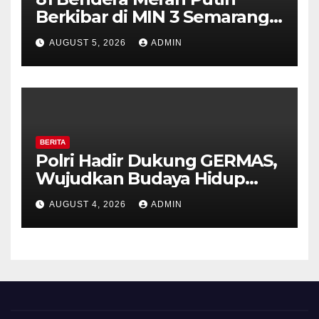
Berkibar di MIN 3 Semarang,
Bhabinkamtibmas Desa
AUGUST 5, 2026
ADMIN
Timpik Hadiri Peringatan
HUT ke-81 Kemerdekaan RI
BERITA
Polri Hadir Dukung GERMAS,
Wujudkan Budaya Hidup
Sehat di Kecamatan Pabelan
AUGUST 4, 2026
ADMIN