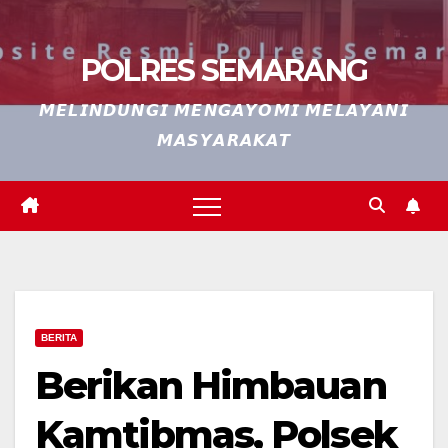
POLRES SEMARANG
𝙈𝙀𝙇𝙄𝙉𝘿𝙐𝙉𝙂𝙄 𝙈𝙀𝙉𝙂𝘼𝙔𝙊𝙈𝙄 𝙈𝙀𝙇𝘼𝙔𝘼𝙉𝙄
𝙈𝘼𝙎𝙔𝘼𝙍𝘼𝙆𝘼𝙏
BERITA
Berikan Himbauan
Kamtibmas, Polsek