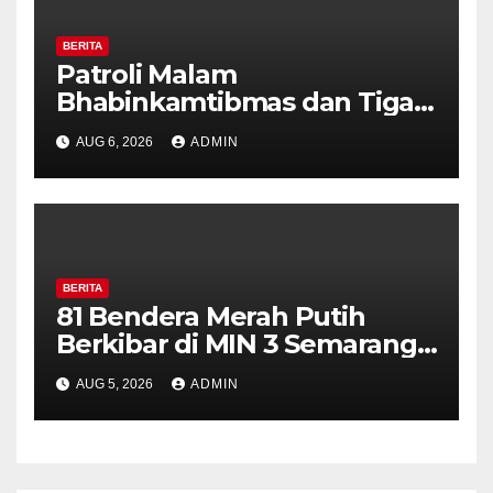
BERITA
Patroli Malam
Bhabinkamtibmas dan Tiga
Pilar Kelurahan Ungaran
AUG 6, 2026
ADMIN
Perkuat Kamtibmas, Warga
Diajak Aktifkan Ronda
BERITA
81 Bendera Merah Putih
Berkibar di MIN 3 Semarang,
Bhabinkamtibmas Desa
AUG 5, 2026
ADMIN
Timpik Hadiri Peringatan
HUT ke-81 Kemerdekaan RI