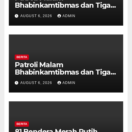
Bhabinkamtibmas dan Tiga
Pilar Kelurahan Ungaran
AUGUST 6, 2026
ADMIN
Perkuat Kamtibmas, Warga
Diajak Aktifkan Ronda
BERITA
Patroli Malam
Bhabinkamtibmas dan Tiga
Pilar Kelurahan Ungaran
AUGUST 6, 2026
ADMIN
Perkuat Kamtibmas, Warga
Diajak Aktifkan Ronda
BERITA
81 Bendera Merah Putih