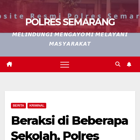
POLRES SEMARANG
𝙈𝙀𝙇𝙄𝙉𝘿𝙐𝙉𝙂𝙄 𝙈𝙀𝙉𝙂𝘼𝙔𝙊𝙈𝙄 𝙈𝙀𝙇𝘼𝙔𝘼𝙉𝙄
𝙈𝘼𝙎𝙔𝘼𝙍𝘼𝙆𝘼𝙏
BERITA
KRIMINAL
Beraksi di Beberapa
Sekolah, Polres