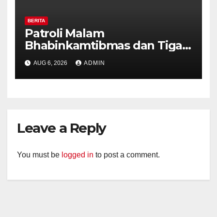
BERITA
Patroli Malam
Bhabinkamtibmas dan Tiga
Pilar Kelurahan Ungaran
AUG 6, 2026
ADMIN
Perkuat Kamtibmas, Warga
Diajak Aktifkan Ronda
Leave a Reply
You must be
logged in
to post a comment.