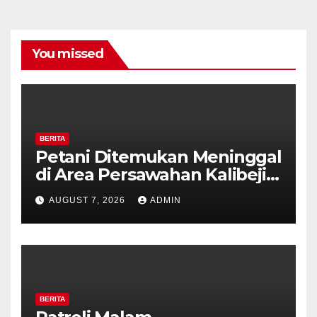
You missed
BERITA
Petani Ditemukan Meninggal
di Area Persawahan Kalibeji,
Polisi Pastikan Tidak Ada
AUGUST 7, 2026
ADMIN
Tanda Kekerasan
BERITA