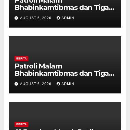
Patroli Malam
Bhabinkamtibmas dan Tiga
Pilar Kelurahan Ungaran
AUGUST 6, 2026
ADMIN
Perkuat Kamtibmas, Warga
Diajak Aktifkan Ronda
BERITA
Patroli Malam
Bhabinkamtibmas dan Tiga
Pilar Kelurahan Ungaran
AUGUST 6, 2026
ADMIN
Perkuat Kamtibmas, Warga
Diajak Aktifkan Ronda
BERITA