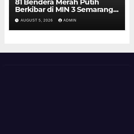
81 Bendera Merah Putih
Berkibar di MIN 3 Semarang,
Bhabinkamtibmas Desa
AUGUST 5, 2026
ADMIN
Timpik Hadiri Peringatan
HUT ke-81 Kemerdekaan RI