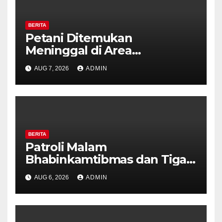
BERITA
Petani Ditemukan
Meninggal di Area
Persawahan Kalibeji, Polisi
AUG 7, 2026
ADMIN
Pastikan Tidak Ada Tanda
Kekerasan
BERITA
Patroli Malam
Bhabinkamtibmas dan Tiga
Pilar Kelurahan Ungaran
AUG 6, 2026
ADMIN
Perkuat Kamtibmas, Warga
Diajak Aktifkan Ronda