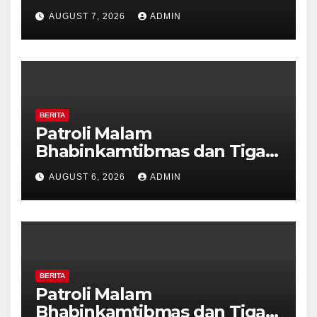
Polisi Pastikan Tidak Ada
AUGUST 7, 2026
ADMIN
Tanda Kekerasan
BERITA
Patroli Malam
Bhabinkamtibmas dan Tiga
Pilar Kelurahan Ungaran
AUGUST 6, 2026
ADMIN
Perkuat Kamtibmas, Warga
Diajak Aktifkan Ronda
BERITA
Patroli Malam
Bhabinkamtibmas dan Tiga