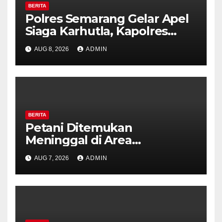
BERITA
Polres Semarang Gelar Apel
Siaga Karhutla, Kapolres
Tekankan Sinergi dan
AUG 8, 2026
ADMIN
Kesiapsiagaan Hadapi Musim
Kemarau.
BERITA
Petani Ditemukan
Meninggal di Area
Persawahan Kalibeji, Polisi
AUG 7, 2026
ADMIN
Pastikan Tidak Ada Tanda
Kekerasan