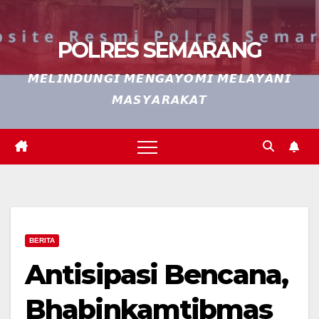
POLRES SEMARANG
𝙈𝙀𝙇𝙄𝙉𝘿𝙐𝙉𝙂𝙄 𝙈𝙀𝙉𝙂𝘼𝙔𝙊𝙈𝙄 𝙈𝙀𝙇𝘼𝙔𝘼𝙉𝙄
𝙈𝘼𝙎𝙔𝘼𝙍𝘼𝙆𝘼𝙏
BERITA
Antisipasi Bencana,
Bhabinkamtibmas