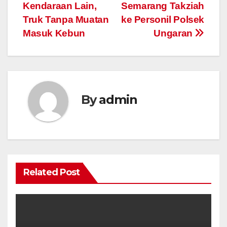
navigation
Kendaraan Lain,
Semarang Takziah
Truk Tanpa Muatan
ke Personil Polsek
Masuk Kebun
Ungaran
By
admin
Related Post