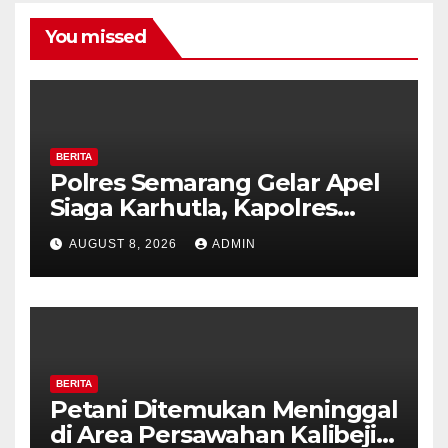
You missed
BERITA
Polres Semarang Gelar Apel
Siaga Karhutla, Kapolres
Tekankan Sinergi dan
AUGUST 8, 2026
ADMIN
Kesiapsiagaan Hadapi Musim
Kemarau.
BERITA
Petani Ditemukan Meninggal
di Area Persawahan Kalibeji,