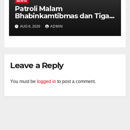
BERITA
Patroli Malam
Bhabinkamtibmas dan Tiga
Pilar Kelurahan Ungaran
AUG 6, 2026
ADMIN
Perkuat Kamtibmas, Warga
Diajak Aktifkan Ronda
Leave a Reply
You must be
logged in
to post a comment.