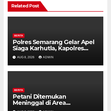
Related Post
BERITA
Polres Semarang Gelar Apel
Siaga Karhutla, Kapolres
Tekankan Sinergi dan
AUG 8, 2026
ADMIN
Kesiapsiagaan Hadapi Musim
Kemarau.
BERITA
Petani Ditemukan
Meninggal di Area
Persawahan Kalibeji, Polisi