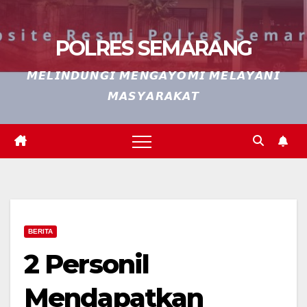
POLRES SEMARANG
𝙈𝙀𝙇𝙄𝙉𝘿𝙐𝙉𝙂𝙄 𝙈𝙀𝙉𝙂𝘼𝙔𝙊𝙈𝙄 𝙈𝙀𝙇𝘼𝙔𝘼𝙉𝙄
𝙈𝘼𝙎𝙔𝘼𝙍𝘼𝙆𝘼𝙏
BERITA
2 Personil
Mendapatkan