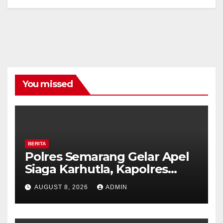
You missed
BERITA
Polres Semarang Gelar Apel
Siaga Karhutla, Kapolres
Tekankan Sinergi dan
AUGUST 8, 2026
ADMIN
Kesiapsiagaan Hadapi Musim
Kemarau.