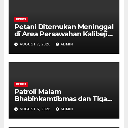
BERITA
Petani Ditemukan Meninggal
di Area Persawahan Kalibeji,
Polisi Pastikan Tidak Ada
AUGUST 7, 2026
ADMIN
Tanda Kekerasan
BERITA
Patroli Malam
Bhabinkamtibmas dan Tiga
Pilar Kelurahan Ungaran
AUGUST 6, 2026
ADMIN
Perkuat Kamtibmas, Warga
Diajak Aktifkan Ronda