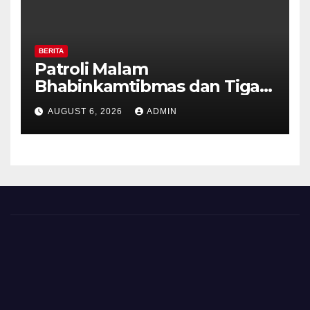
BERITA
Patroli Malam
Bhabinkamtibmas dan Tiga
Pilar Kelurahan Ungaran
AUGUST 6, 2026
ADMIN
Perkuat Kamtibmas, Warga
Diajak Aktifkan Ronda