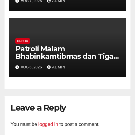
AUG 7, 2026
ADMIN
Pastikan Tidak Ada Tanda
Kekerasan
BERITA
Patroli Malam
Bhabinkamtibmas dan Tiga
Pilar Kelurahan Ungaran
AUG 6, 2026
ADMIN
Perkuat Kamtibmas, Warga
Diajak Aktifkan Ronda
Leave a Reply
You must be
logged in
to post a comment.